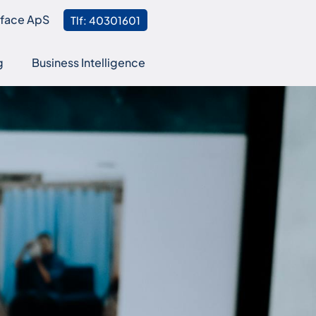
eface ApS
Tlf: 40301601
g
Business Intelligence