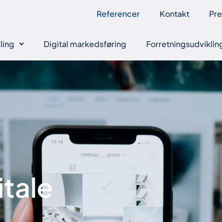
Referencer
Kontakt
Pr
ling
Digital markedsføring
Forretningsudviklin
itale