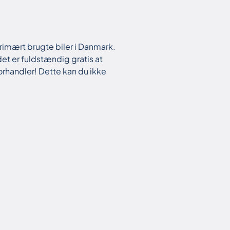
rimært brugte biler i Danmark.
et er fuldstændig gratis at
orhandler! Dette kan du ikke