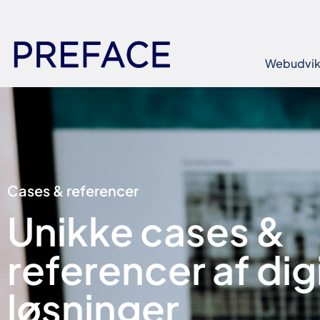
Webudvik
Cases & referencer
Unikke cases &
referencer af dig
løsninger