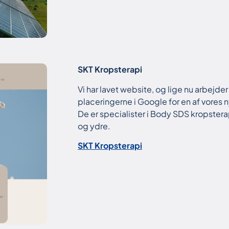
SKT Kropsterapi
Vi har lavet website, og lige nu arbejder
placeringerne i Google for en af vores 
De er specialister i Body SDS kropstera
og ydre.
SKT Kropsterapi