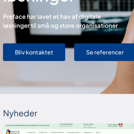
Preface har lavet et hav af digitale
løsninger til små og store organisationer
Bliv kontaktet
Se referencer
Nyheder