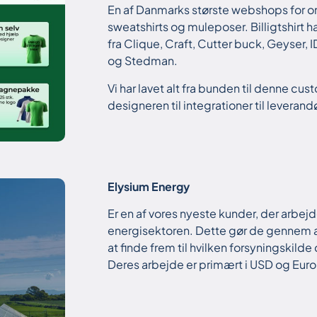
En af Danmarks største webshops for onlin
sweatshirts og muleposer. Billigtshirt h
fra Clique, Craft, Cutter buck, Geyser, 
og Stedman.
Vi har lavet alt fra bunden til denne c
designeren til integrationer til levera
Elysium Energy
Er en af vores nyeste kunder, der arbej
energisektoren. Dette gør de gennem a
at finde frem til hvilken forsyningskild
Deres arbejde er primært i USD og Eur