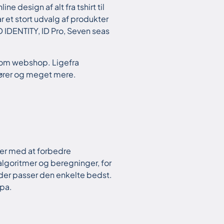
e design af alt fra tshirt til
ar et stort udvalg af produkter
ID IDENTITY, ID Pro, Seven seas
ustom webshop. Ligefra
ndører og meget mere.
der med at forbedre
lgoritmer og beregninger, for
e der passer den enkelte bedst.
opa.